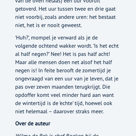
van de oven helaas) een uur vooruit
getoverd. Het uur tussen twee en drie gaat
niet voorbij, zoals andere uren: het bestaat
niet, het is er nooit geweest.
‘Huh?’, mompel je verward als je de
volgende ochtend wakker wordt. ‘Is het echt
al half negen?’ Nee! Het is pas half acht!
Maar alle mensen doen net alsof het half
negen is! In feite berooft de zomertijd je
ongevraagd van een uur van je leven, dat je
pas over zeven maanden terugkrijgt. Die
opdoffer komt veel minder hard aan want
de wintertijd is de ‘echte’ tijd, hoewel ook
niet helemaal – daarover straks meer.
Over de auteur
Wilma de Rek is chef Boeken bij de